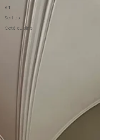
Art
Sorties
Coté cuisine