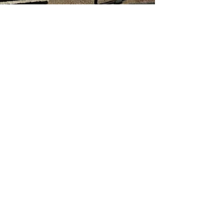
Olivier Crusells
19 oct. 2023
2 min de lecture
À quel moment faut-il
faire appel à un