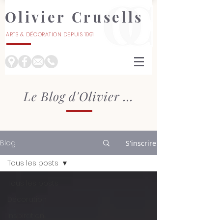
Olivier Crusells
ARTS & DÉCORATION DEPUIS 1991
À NÎMES
Le Blog d'Olivier ...
Blog
S'inscrire
Tous les posts
Tous les posts
Décoration
Inspiration