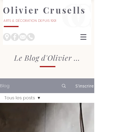
Olivier Crusells
ARTS & DÉCORATION DEPUIS 1991
À NÎMES
Le Blog d'Olivier ...
Blog
S'inscrire
Tous les posts
Tous les posts
Décoration
Inspiration