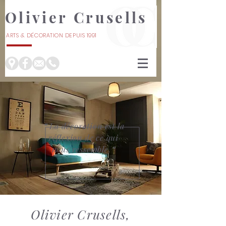
Olivier Crusells
ARTS & DÉCORATION DEPUIS 1991
À NÎMES
La décoration
est la
"
réflexion
de ce qui
nous ressemble.
"
Olivier Crusells,